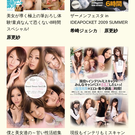
美女が導く極上の筆おろし体
ザーメンフェスタ in
験!童貞なんて恐くない8時間
IDEAPOCKET 2009 SUMMER
スペシャル!
希崎ジェシカ
原更紗
原更紗
僕と美女達の～甘い性活総集
現役もインテリもミスキャン