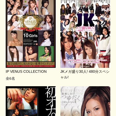
IP VENUS COLLECTION
JKメガ盛り30人! 480分スペシ
ャル!
全6名