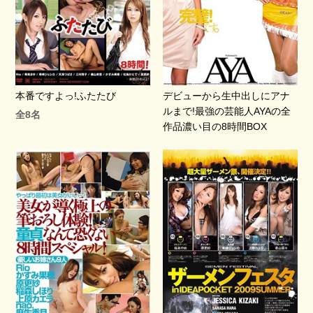
本番ですよっ!ふたたび
デビューから生中出しにアナ
ルまで!最強の芸能人AYAの全
全8名
作品濃い目の8時間BOX