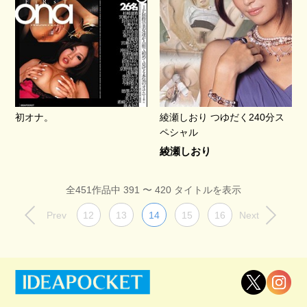
初オナ。
綾瀬しおり つゆだく240分ス
ペシャル
綾瀬しおり
全451作品中 391 〜 420 タイトルを表示
Prev
12
13
14
15
16
Next