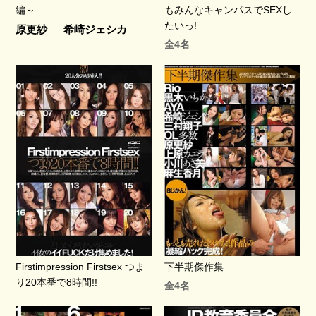
編～
もみんなキャンパスでSEXし
たいっ!
原更紗
希崎ジェシカ
全4名
Firstimpression Firstsex つま
下半期傑作集
り20本番で8時間!!
全4名