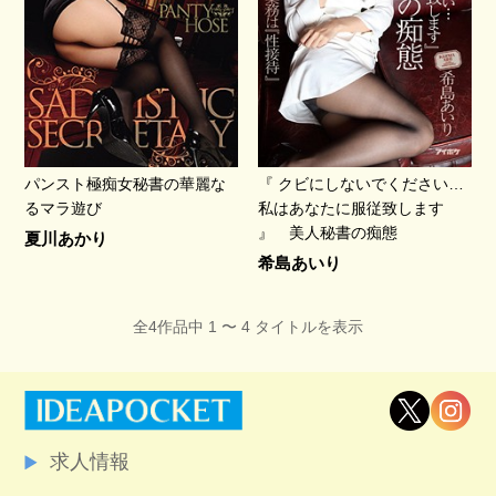
パンスト極痴女秘書の華麗な
『 クビにしないでください…
るマラ遊び
私はあなたに服従致します
』 美人秘書の痴態
夏川あかり
希島あいり
全4作品中 1 〜 4 タイトルを表示
求人情報