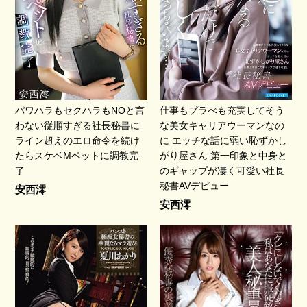
パワハラもセクハラもNOと言
仕事もプラべも充実してそう
わない従順すぎる社長秘書に
な美女キャリアウーマンなの
ライン超えのエロ命令を続け
に エッチな話に弱い恥ずかし
たらスケベMペットに調教完
がり屋さん 第一印象と中身と
了
のギャップが凄く可愛い社長
秘書AVデビュー
安西澪
安西澪