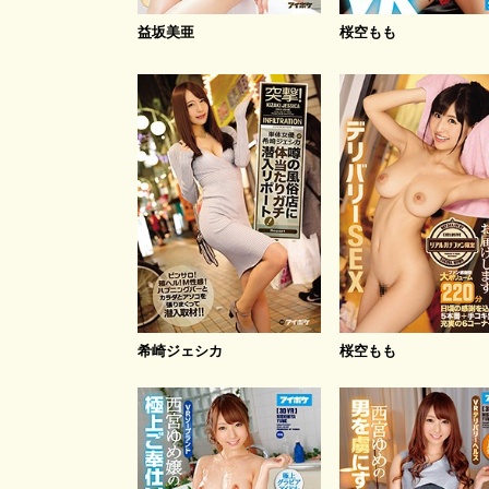
益坂美亜
桜空もも
希崎ジェシカ
桜空もも