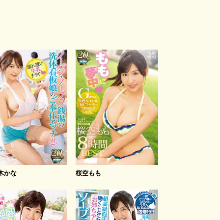
木かな
桜空もも