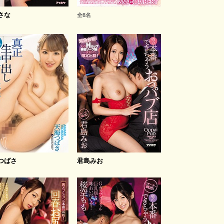
さな
全8名
つばさ
君島みお