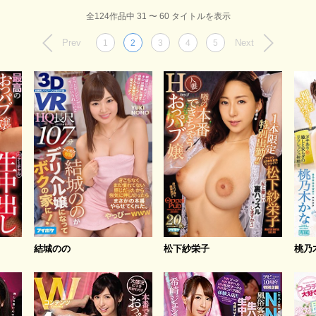
全124作品中 31 〜 60 タイトルを表示
Prev
Next
1
2
3
4
5
結城のの
松下紗栄子
桃乃