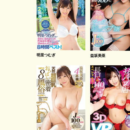
明里つむぎ
益坂美亜