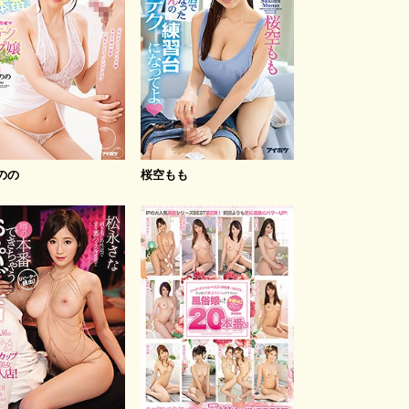
のの
桜空もも