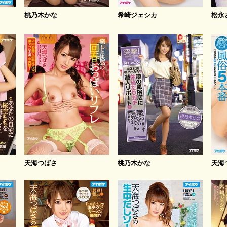
桃乃木かな
希崎ジェシカ
松永
天海つばさ
桃乃木かな
天海