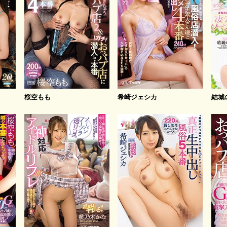
桜空もも
希崎ジェシカ
結城