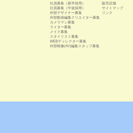
社員募集（新卒採用）
販売店舗
社員募集（中途採用）
サイトマップ
外部デザイナー募集
リンク
外部動画編集クリエイター募集
カメラマン募集
ライター募集
メイク募集
スタイリスト募集
WEBディレクター募集
外部映像(AV)編集スタッフ募集