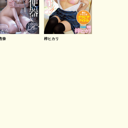
杏奈
梓ヒカリ