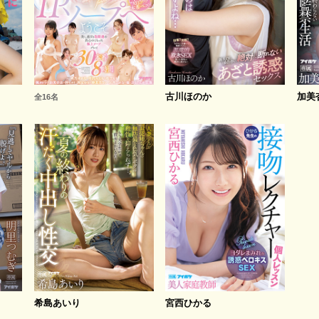
古川ほのか
加美
全16名
希島あいり
宮西ひかる