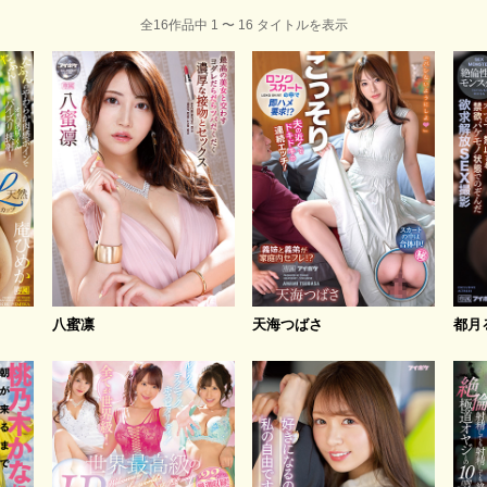
全16作品中 1 〜 16 タイトルを表示
八蜜凛
天海つばさ
都月