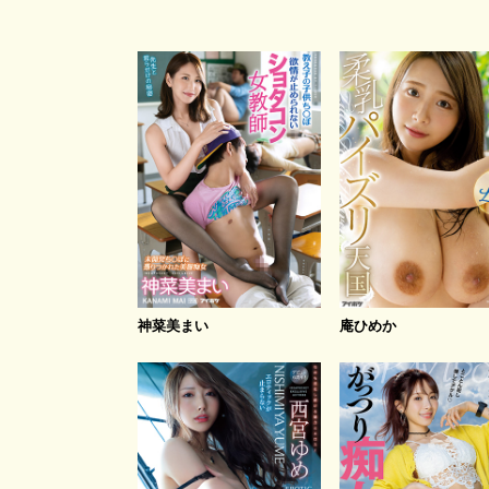
神菜美まい
庵ひめか