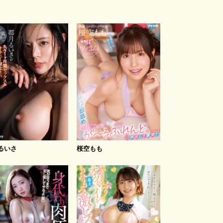
るいさ
桜空もも