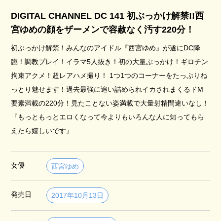
DIGITAL CHANNEL DC 141 初ぶっかけ解禁!!西
宮ゆめの顔をザーメンで容赦なく汚す220分！
初ぶっかけ解禁！みんなのアイドル『西宮ゆめ』が遂にDC降
臨！調教プレイ！イラマ5人抜き！初の大量ぶっかけ！ギロチン
拘束アクメ！超レアハメ撮り！ 1つ1つのコーナーをたっぷりね
っとり魅せます！過去最強に追い詰められイカされまくるドM
要素満載の220分！見たことない姿満載で大量射精間違いなし！
『もっともっとエロくなって今よりもいろんな人に知ってもら
えたら嬉しいです』
女優
西宮ゆめ
発売日
2017年10月13日