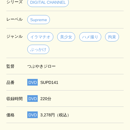
シリーズ
DIGITAL CHANNEL
レーベル
Supreme
ジャンル
イラマチオ
美少女
ハメ撮り
拘束
ぶっかけ
監督
つぶやきジロー
品番
DVD
SUPD141
収録時間
DVD
220分
価格
DVD
3,278円（税込）