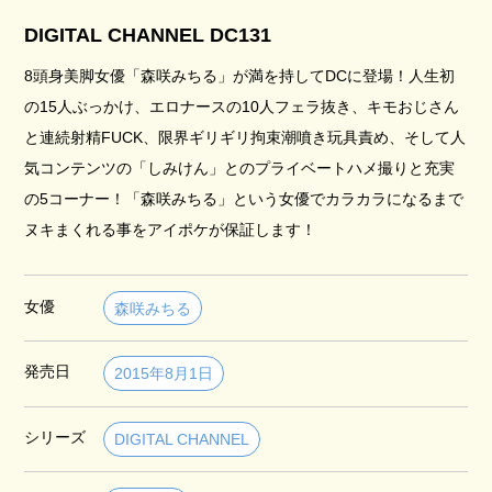
DIGITAL CHANNEL DC131
8頭身美脚女優「森咲みちる」が満を持してDCに登場！人生初
の15人ぶっかけ、エロナースの10人フェラ抜き、キモおじさん
と連続射精FUCK、限界ギリギリ拘束潮噴き玩具責め、そして人
気コンテンツの「しみけん」とのプライベートハメ撮りと充実
の5コーナー！「森咲みちる」という女優でカラカラになるまで
ヌキまくれる事をアイポケが保証します！
女優
森咲みちる
発売日
2015年8月1日
シリーズ
DIGITAL CHANNEL