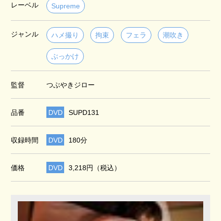
レーベル
Supreme
ジャンル
ハメ撮り
拘束
フェラ
潮吹き
ぶっかけ
監督
つぶやきジロー
品番
DVD
SUPD131
収録時間
DVD
180分
価格
DVD
3,218円（税込）