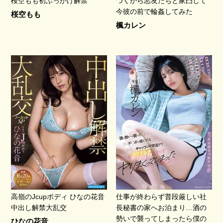
桜空もも初ぶっかけ解禁
つくから悪友たちと家凸して
今彼の前で輪姦してみた
桜空もも
楓カレン
高嶺のJcupボディ ひなの花音
仕事が終わらず普段厳しい社
中出し解禁大乱交
長秘書の家へお泊まり…酒の
勢いで襲ってしまったら僕の
ひなの花音