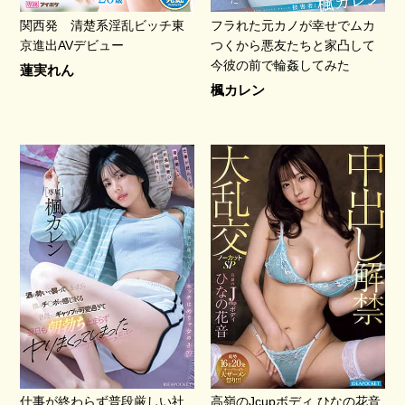
関西発 清楚系淫乱ビッチ東
フラれた元カノが幸せでムカ
京進出AVデビュー
つくから悪友たちと家凸して
今彼の前で輪姦してみた
蓮実れん
楓カレン
仕事が終わらず普段厳しい社
高嶺のJcupボディ ひなの花音