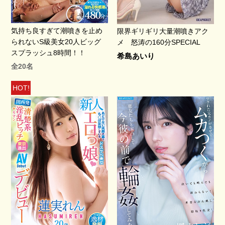
気持ち良すぎて潮噴きを止め
限界ギリギリ大量潮噴きアク
られないS級美女20人ビッグ
メ 怒涛の160分SPECIAL
スプラッシュ8時間！！
希島あいり
全20名
HOT!