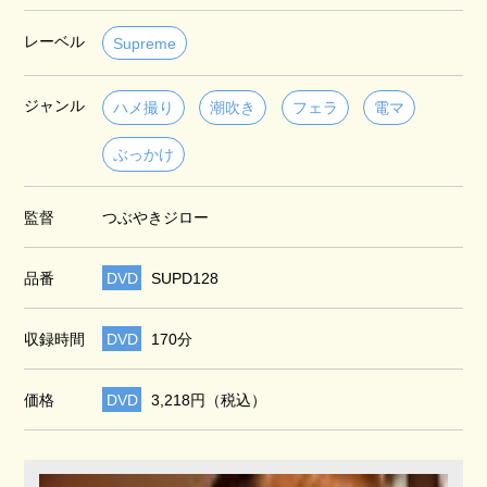
レーベル
Supreme
ジャンル
ハメ撮り
潮吹き
フェラ
電マ
ぶっかけ
監督
つぶやきジロー
品番
DVD
SUPD128
収録時間
DVD
170分
価格
DVD
3,218円（税込）