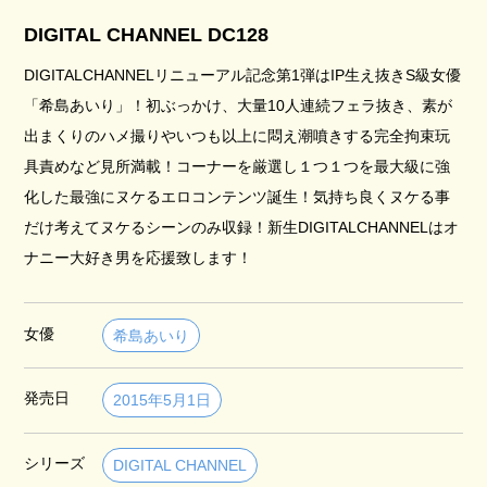
DIGITAL CHANNEL DC128
DIGITALCHANNELリニューアル記念第1弾はIP生え抜きS級女優
「希島あいり」！初ぶっかけ、大量10人連続フェラ抜き、素が
出まくりのハメ撮りやいつも以上に悶え潮噴きする完全拘束玩
具責めなど見所満載！コーナーを厳選し１つ１つを最大級に強
化した最強にヌケるエロコンテンツ誕生！気持ち良くヌケる事
だけ考えてヌケるシーンのみ収録！新生DIGITALCHANNELはオ
ナニー大好き男を応援致します！
女優
希島あいり
発売日
2015年5月1日
シリーズ
DIGITAL CHANNEL