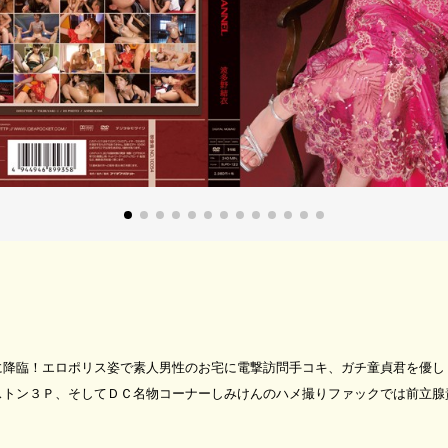
に降臨！エロポリス姿で素人男性のお宅に電撃訪問手コキ、ガチ童貞君を優し
ストン３Ｐ、そしてＤＣ名物コーナーしみけんのハメ撮りファックでは前立腺