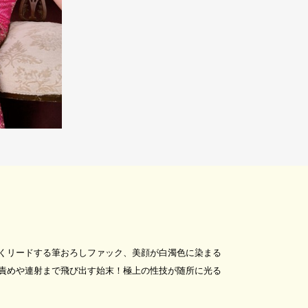
くリードする筆おろしファック、美顔が白濁色に染まる
責めや連射まで飛び出す始末！極上の性技が随所に光る