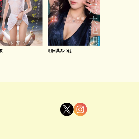
依
明日葉みつは