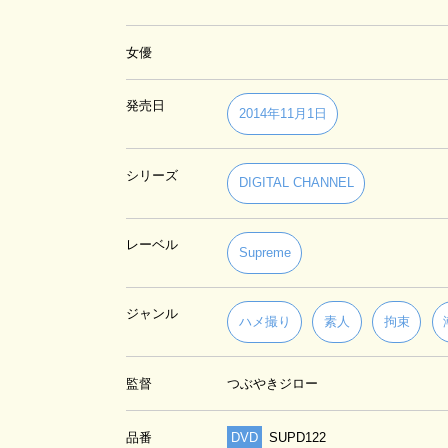
女優
発売日
2014年11月1日
シリーズ
DIGITAL CHANNEL
レーベル
Supreme
ジャンル
ハメ撮り
素人
拘束
監督
つぶやきジロー
品番
DVD
SUPD122