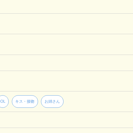
OL
キス・接吻
お姉さん