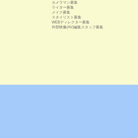
カメラマン募集
ライター募集
メイク募集
スタイリスト募集
WEBディレクター募集
外部映像(AV)編集スタッフ募集