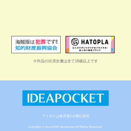
※作品の出演女優は全て18歳以上です
アイポケは毎月第2火曜日発売
Copyright © since1998 ideapocket All Rights Reserved.