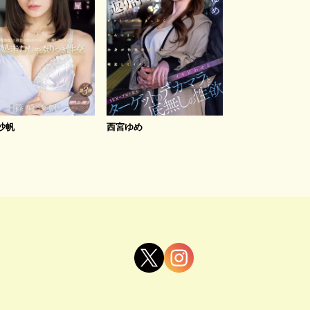
沙帆
西宮ゆめ