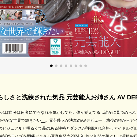
天性の愛らしさと洗練された気品 元芸能人お姉さん AV DE
いれば自分は何者にでもなれる気がしてた。体が覚えてる…誰かに見つめられ
やかな世界で輝きたい__。元芸能人が決意のAVデビュー！幼少の頃からアイド
のビジュアルと明るくて品のある性格とダンスが評価され合格しアイドルグルー
誕祭ライブを開催デジタル写真集発売2024 年 約２年間の華々しい活動を経て