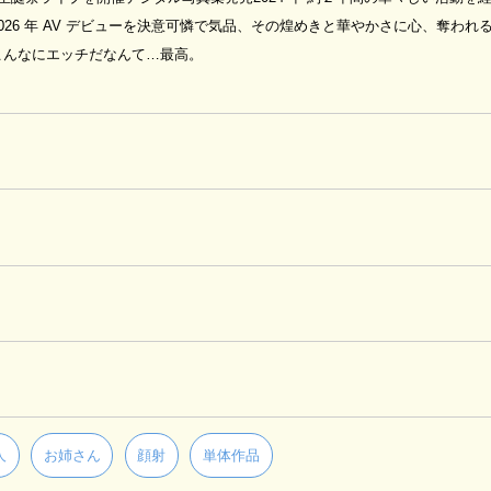
26 年 AV デビューを決意可憐で気品、その煌めきと華やかさに心、奪われ
こんなにエッチだなんて…最高。
人
お姉さん
顔射
単体作品