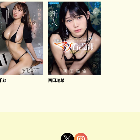
千緒
西田瑞希