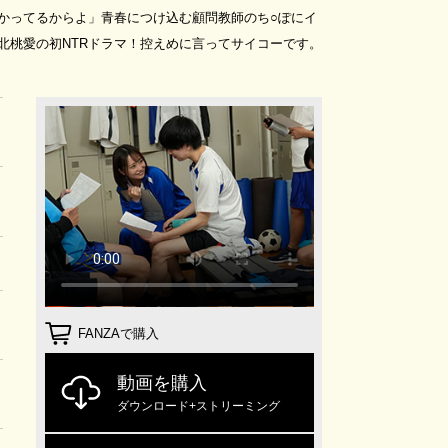
かってるからよ」青春につけ込む顧問教師のち○ぽにイ
北桃愛の初NTRドラマ！控えめに言ってサイコーです。
FANZAで購入
動画を購入
ダウンロード+ストリーミング