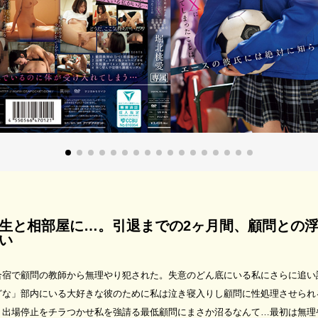
生と相部屋に…。引退までの2ヶ月間、顧問との浮
い
合宿で顧問の教師から無理やり犯された。失意のどん底にいる私にさらに追い
どな」部内にいる大好きな彼のために私は泣き寝入りし顧問に性処理させられ
」出場停止をチラつかせ私を強請る最低顧問にまさか沼るなんて…最初は無理