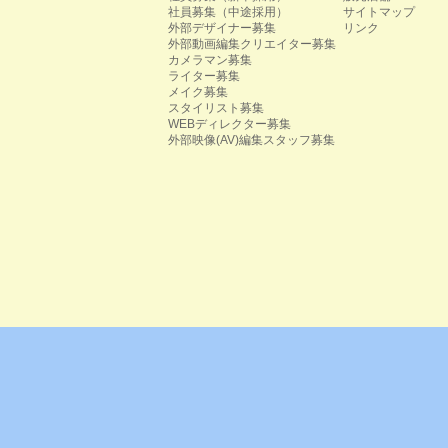
社員募集（中途採用）
サイトマップ
外部デザイナー募集
リンク
外部動画編集クリエイター募集
カメラマン募集
ライター募集
メイク募集
スタイリスト募集
WEBディレクター募集
外部映像(AV)編集スタッフ募集