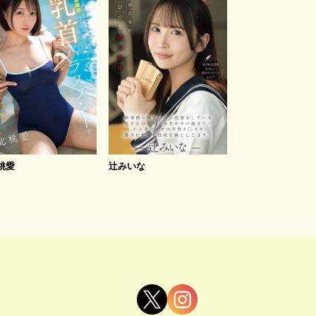
桃愛
辻みいな