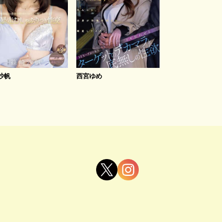
沙帆
西宮ゆめ