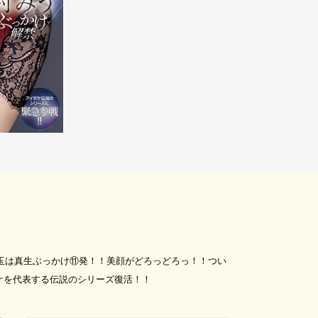
目玉は真生ぶっかけ⑪発！！美顔がどろっどろっ！！つい
ケを代表する伝説のシリーズ復活！！