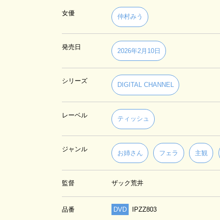
女優
仲村みう
発売日
2026年2月10日
シリーズ
DIGITAL CHANNEL
レーベル
ティッシュ
ジャンル
お姉さん
フェラ
主観
監督
ザック荒井
品番
DVD
IPZZ803