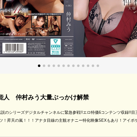
 本物芸能人 仲村みう大量ぶっかけ解禁
説のシリーズデジタルチャンネルに緊急参戦!!エロ特価6コンテンツ収録!!
ツ！昇天の嵐！！！アナタ目線の主観オナニー特化映像SEXもあり！アイポ