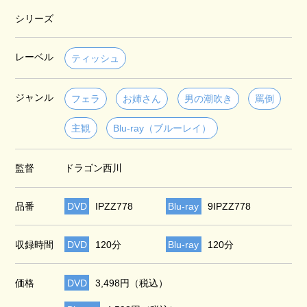
シリーズ
レーベル
ティッシュ
ジャンル
フェラ
お姉さん
男の潮吹き
罵倒
主観
Blu-ray（ブルーレイ）
監督
ドラゴン西川
品番
DVD
IPZZ778
Blu-ray
9IPZZ778
収録時間
DVD
120分
Blu-ray
120分
価格
DVD
3,498円（税込）