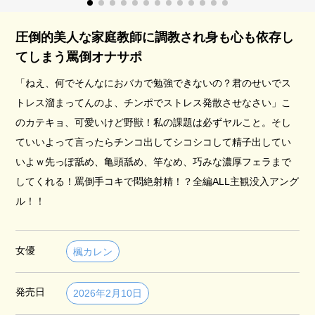
圧倒的美人な家庭教師に調教され身も心も依存し
てしまう罵倒オナサポ
「ねえ、何でそんなにおバカで勉強できないの？君のせいでス
トレス溜まってんのよ、チンポでストレス発散させなさい」こ
のカテキョ、可愛いけど野獣！私の課題は必ずヤルこと。そし
ていいよって言ったらチンコ出してシコシコして精子出してい
いよｗ先っぽ舐め、亀頭舐め、竿なめ、巧みな濃厚フェラまで
してくれる！罵倒手コキで悶絶射精！？全編ALL主観没入アング
ル！！
女優
楓カレン
発売日
2026年2月10日