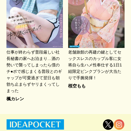
仕事が終わらず普段厳しい社
老舗旅館の再建の鍵としてセ
長秘書の家へお泊まり…酒の
ックスレスのカップル客に女
勢いで襲ってしまったら僕の
将自ら生ハメ性奉仕する1日1
チ●ポで感じまくる普段とのギ
組限定ピンクプランが大当た
ャップが可愛過ぎて翌日も朝
りで手腕発揮！
勃ち止まらずヤリまくってし
桜空もも
まった
楓カレン