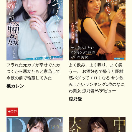
フラれた元カノが幸せでムカ
よく飲み、よく喋り、よく笑
つくから悪友たちと家凸して
うー。 お酒好きで酔うと距離
今彼の前で輪姦してみた
感バグってエロくなる サシ飲
みしたいランキング1位のなに
楓カレン
わ美女 涼乃愛AVデビュー
涼乃愛
HOT!