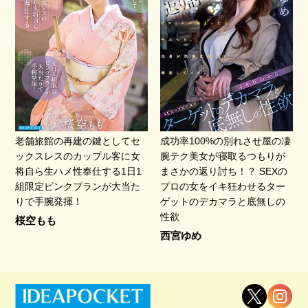
老舗旅館の再建の鍵としてセ
成功率100%の別れさせ屋の凄
ックスレスのカップル客に女
腕テク美女が寝取るつもりが
将自ら生ハメ性奉仕する1日1
まさかの返り討ち！？ SEXの
組限定ピンクプランが大当た
プロの女をイキ狂わせるター
りで手腕発揮！
ゲットのデカマラと底無しの
性欲
桜空もも
西宮ゆめ