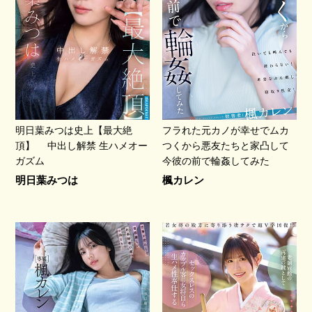
明日葉みつは史上【最大絶
フラれた元カノが幸せでムカ
頂】 中出し解禁 生ハメオー
つくから悪友たちと家凸して
ガズム
今彼の前で輪姦してみた
明日葉みつは
楓カレン