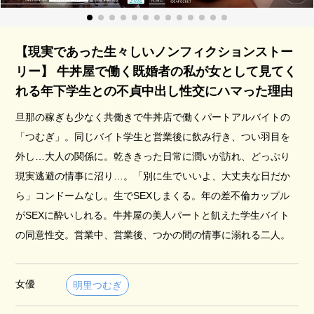
【現実であった生々しいノンフィクションストー
リー】 牛丼屋で働く既婚者の私が女として見てく
れる年下学生との不貞中出し性交にハマった理由
旦那の稼ぎも少なく共働きで牛丼店で働くパートアルバイトの
「つむぎ」。同じバイト学生と営業後に飲み行き、つい羽目を
外し…大人の関係に。乾ききった日常に潤いが訪れ、どっぷり
現実逃避の情事に沼り…。「別に生でいいよ、大丈夫な日だか
ら」コンドームなし。生でSEXしまくる。年の差不倫カップル
がSEXに酔いしれる。牛丼屋の美人パートと飢えた学生バイト
の同意性交。営業中、営業後、つかの間の情事に溺れる二人。
女優
明里つむぎ