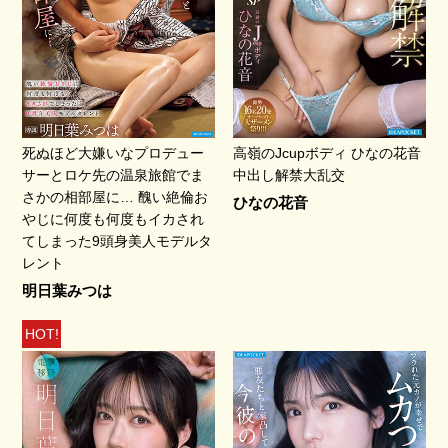
死ぬほど大嫌いなプロデュー
高嶺のJcupボディ ひなの花音
サーとロケ先の温泉旅館でま
中出し解禁大乱交
さかの相部屋に… 醜い絶倫お
ひなの花音
やじに何度も何度もイカされ
てしまった9頭身美人モデルタ
レント
明日葉みつは
HOT!