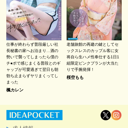
仕事が終わらず普段厳しい社
老舗旅館の再建の鍵としてセ
長秘書の家へお泊まり…酒の
ックスレスのカップル客に女
勢いで襲ってしまったら僕の
将自ら生ハメ性奉仕する1日1
チ●ポで感じまくる普段とのギ
組限定ピンクプランが大当た
ャップが可愛過ぎて翌日も朝
りで手腕発揮！
勃ち止まらずヤリまくってし
桜空もも
まった
楓カレン