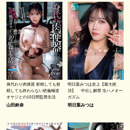
身代わり肉便器 射精しても射
明日葉みつは史上【最大絶
精しても終わらない絶倫極道
頂】 中出し解禁 生ハメオー
オヤジとの10日間監禁生活
ガズム
山田鈴奈
明日葉みつは