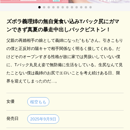
ズボラ義理姉の無自覚食い込みTバック尻にガマ
ンできず真夏の暴走中出しバックピストン！
父親の再婚相手の娘として義姉になった”もも”さん。引きこもり
の僕と正反対の陽キャで相手関係なく明るく接してくれる。だ
けどそのオープンすぎる性格が故に家では男扱いしていない僕
に、Tバック丸見え姿で無防備に生活をしている。生尻なんて見
たことない僕は義姉のお尻でエロいことを考え続けある日、限
界を迎えてしまったのだ…。
女優
桜空もも
発売日
2025年9月9日