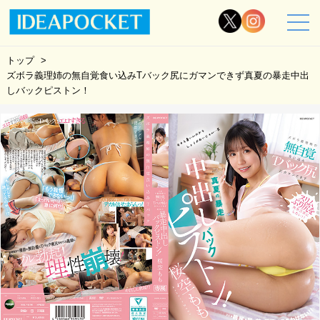
トップ
ズボラ義理姉の無自覚食い込みTバック尻にガマンできず真夏の暴走中出
しバックピストン！