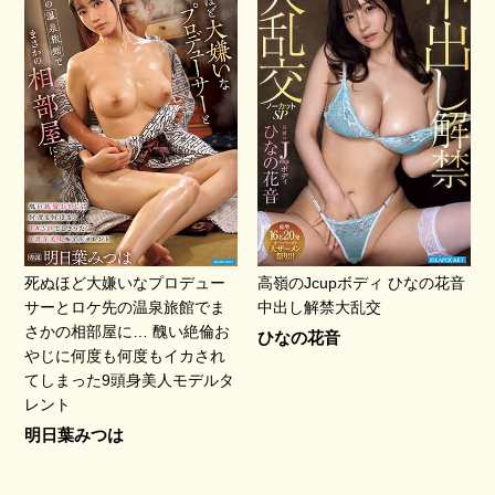
死ぬほど大嫌いなプロデュー
高嶺のJcupボディ ひなの花音
サーとロケ先の温泉旅館でま
中出し解禁大乱交
さかの相部屋に… 醜い絶倫お
ひなの花音
やじに何度も何度もイカされ
てしまった9頭身美人モデルタ
レント
明日葉みつは