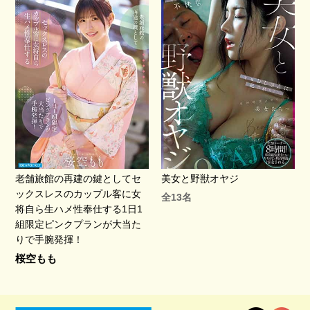
老舗旅館の再建の鍵としてセ
美女と野獣オヤジ
ックスレスのカップル客に女
全13名
将自ら生ハメ性奉仕する1日1
組限定ピンクプランが大当た
りで手腕発揮！
桜空もも