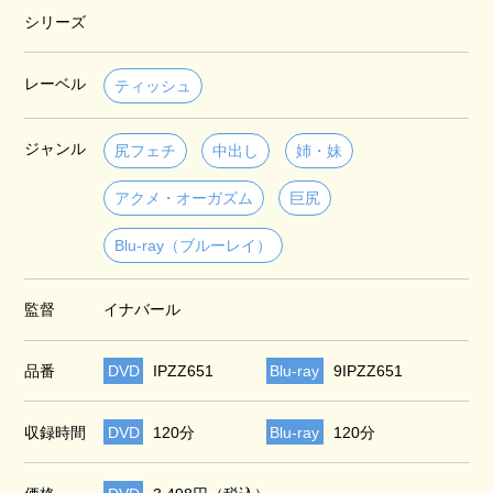
シリーズ
レーベル
ティッシュ
ジャンル
尻フェチ
中出し
姉・妹
アクメ・オーガズム
巨尻
Blu-ray（ブルーレイ）
監督
イナバール
品番
DVD
IPZZ651
Blu-ray
9IPZZ651
収録時間
DVD
120分
Blu-ray
120分