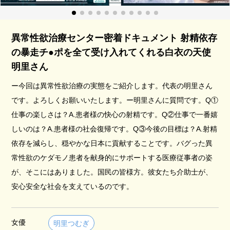
異常性欲治療センター密着ドキュメント 射精依存
の暴走チ●ポを全て受け入れてくれる白衣の天使
明里さん
ー今回は異常性欲治療の実態をご紹介します。代表の明里さん
です。よろしくお願いいたします。ー明里さんに質問です。Q①
仕事の楽しさは？A.患者様の快心の射精です。Q②仕事で一番嬉
しいのは？A.患者様の社会復帰です。Q③今後の目標は？A.射精
依存を減らし、穏やかな日本に貢献することです。バグった異
常性欲のケダモノ患者を献身的にサポートする医療従事者の姿
が、そこにはありました。国民の皆様方。彼女たち介助士が、
安心安全な社会を支えているのです。
女優
明里つむぎ