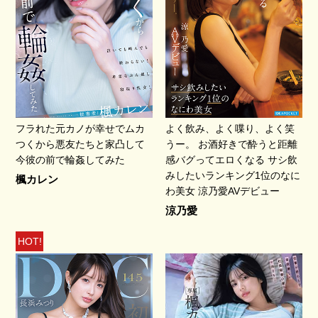
フラれた元カノが幸せでムカ
よく飲み、よく喋り、よく笑
つくから悪友たちと家凸して
うー。 お酒好きで酔うと距離
今彼の前で輪姦してみた
感バグってエロくなる サシ飲
みしたいランキング1位のなに
楓カレン
わ美女 涼乃愛AVデビュー
涼乃愛
HOT!