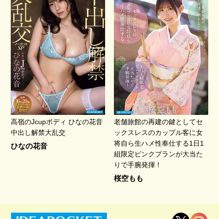
高嶺のJcupボディ ひなの花音
老舗旅館の再建の鍵としてセ
中出し解禁大乱交
ックスレスのカップル客に女
将自ら生ハメ性奉仕する1日1
ひなの花音
組限定ピンクプランが大当た
りで手腕発揮！
桜空もも