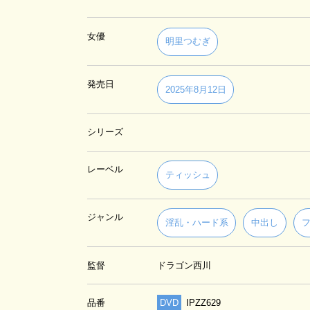
女優
明里つむぎ
発売日
2025年8月12日
シリーズ
レーベル
ティッシュ
ジャンル
淫乱・ハード系
中出し
監督
ドラゴン西川
品番
DVD
IPZZ629