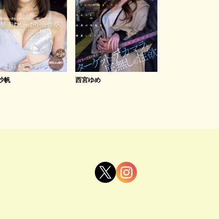
沙帆
西宮ゆめ