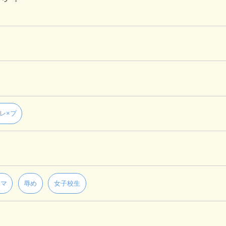
レ×プ
ラマ
辱め
女子校生