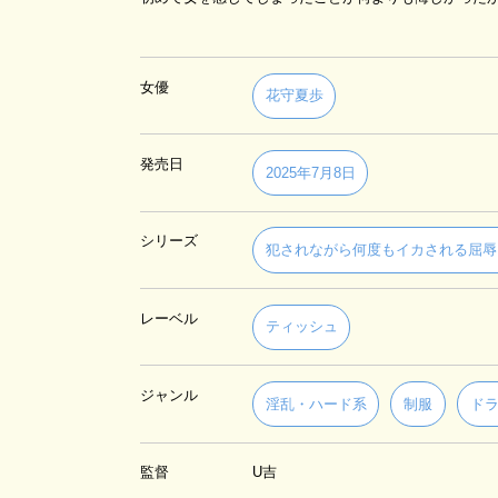
女優
花守夏歩
発売日
2025年7月8日
シリーズ
犯されながら何度もイカされる屈辱
レーベル
ティッシュ
ジャンル
淫乱・ハード系
制服
ド
監督
U吉