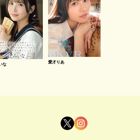
愛才りあ
いな