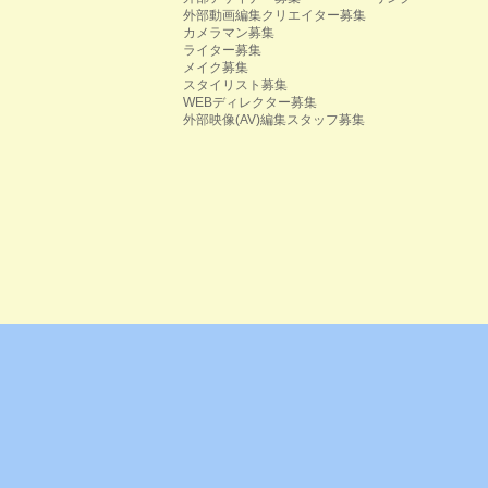
外部動画編集クリエイター募集
カメラマン募集
ライター募集
メイク募集
スタイリスト募集
WEBディレクター募集
外部映像(AV)編集スタッフ募集