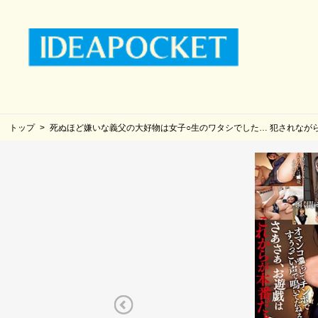
トップ
死ぬほど嫌いな義父の大好物は女子○生のワタシでした… 犯されなが