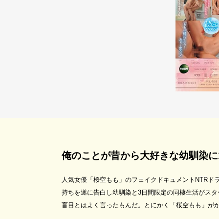
俺のことが昔から大好きな幼馴染に
人気女優「桜空もも」のフェイクドキュメントNTRド
持ちを遂に告白し幼馴染と3日間限定の同棲生活がス
盲目とはよく言ったもんだ。とにかく「桜空もも」が