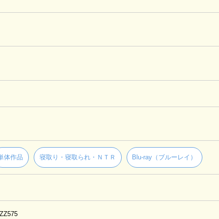
単体作品
寝取り・寝取られ・ＮＴＲ
Blu-ray（ブルーレイ）
PZZ575