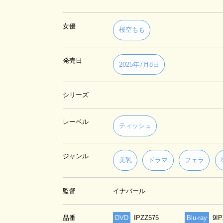
女優
桜空もも
発売日
2025年7月8日
シリーズ
レーベル
ティッシュ
ジャンル
美乳
ドラマ
フェラ
監督
イナバール
品番
DVD
IPZZ575
Blu-ray
9I