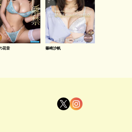
の花音
篠崎沙帆