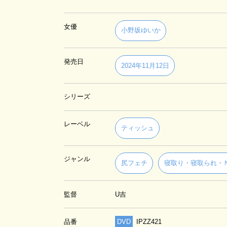
女優
小野坂ゆいか
発売日
2024年11月12日
シリーズ
レーベル
ティッシュ
ジャンル
尻フェチ
寝取り・寝取られ・
監督
U吉
品番
DVD
IPZZ421