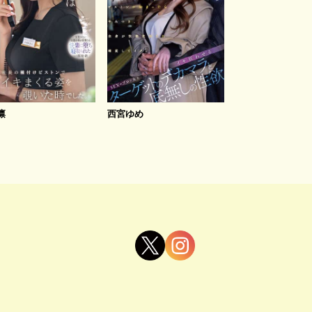
凛
西宮ゆめ