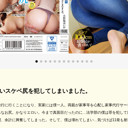
いスケベ尻を犯してしまいました。
旅行に行くことになり、実家には僕一人。両親が家事等を心配し家事代行サー
ベなお尻。かなりエロい。今まで真面目だったのに…法学部の僕は罪を犯して
、余計に興奮してしまった。そして、僕は壊れてしまい…気づけば11発も射