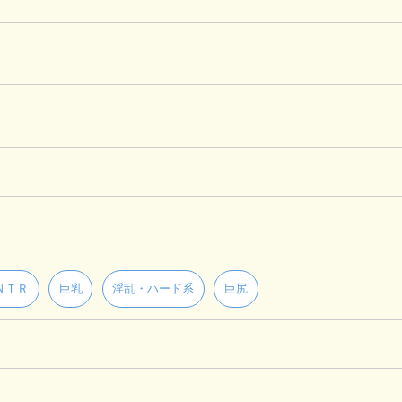
ＮＴＲ
巨乳
淫乱・ハード系
巨尻