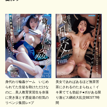
身代わり輪姦ゲーム いじめ
美女であればあるほど無茶苦
られてた生徒を助けただけな
茶にされるのたまらねぇ！イ
のに…美人教育実習生を奈落
キ果てても勃起チ●ポがある限
に突き落とす悪徒達の狂気の
り激ピス継続大乱交BEST7時
リベンジ集団レ×プ
間