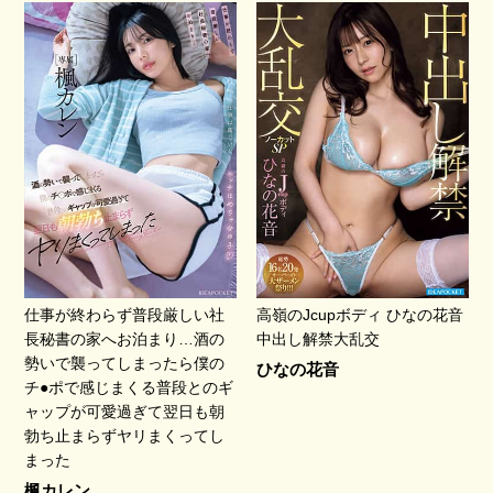
仕事が終わらず普段厳しい社
高嶺のJcupボディ ひなの花音
長秘書の家へお泊まり…酒の
中出し解禁大乱交
勢いで襲ってしまったら僕の
ひなの花音
チ●ポで感じまくる普段とのギ
ャップが可愛過ぎて翌日も朝
勃ち止まらずヤリまくってし
まった
楓カレン