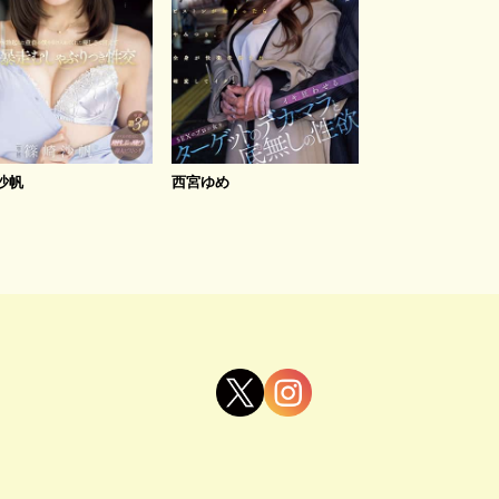
沙帆
西宮ゆめ