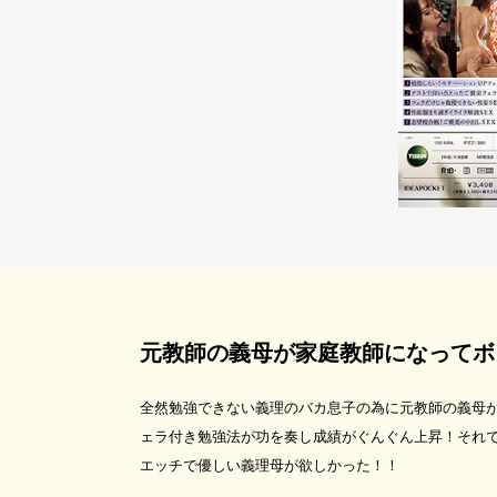
元教師の義母が家庭教師になってボ
全然勉強できない義理のバカ息子の為に元教師の義母
ェラ付き勉強法が功を奏し成績がぐんぐん上昇！それ
エッチで優しい義理母が欲しかった！！