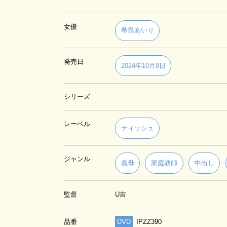
女優
希島あいり
発売日
2024年10月8日
シリーズ
レーベル
ティッシュ
ジャンル
義母
家庭教師
中出し
監督
U吉
品番
DVD
IPZZ390