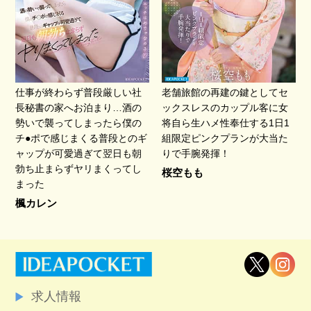
仕事が終わらず普段厳しい社
老舗旅館の再建の鍵としてセ
長秘書の家へお泊まり…酒の
ックスレスのカップル客に女
勢いで襲ってしまったら僕の
将自ら生ハメ性奉仕する1日1
チ●ポで感じまくる普段とのギ
組限定ピンクプランが大当た
ャップが可愛過ぎて翌日も朝
りで手腕発揮！
勃ち止まらずヤリまくってし
桜空もも
まった
楓カレン
求人情報