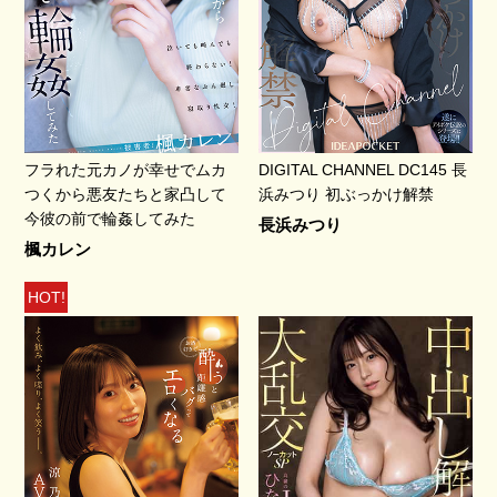
フラれた元カノが幸せでムカ
DIGITAL CHANNEL DC145 長
つくから悪友たちと家凸して
浜みつり 初ぶっかけ解禁
今彼の前で輪姦してみた
長浜みつり
楓カレン
HOT!