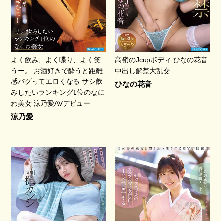
よく飲み、よく喋り、よく笑
高嶺のJcupボディ ひなの花音
うー。 お酒好きで酔うと距離
中出し解禁大乱交
感バグってエロくなる サシ飲
ひなの花音
みしたいランキング1位のなに
わ美女 涼乃愛AVデビュー
涼乃愛