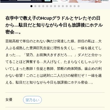
在学中で教え子のHcupグラドルとヤレたその日
から…駄目だと知りながら今日も放課後にホテル
密会…。
芸能高校で単位のとれない胸だけ発達した娘。担任の私は…大
人ぶる成熟した豊満巨乳生徒に理性を失くし、一線を越えてし
まった…。「望乃、お前胸大きすぎだろ…。」ダメだと分かっ
てることほど興奮する…大人げなく、たまらなくむしゃぶりつ
いてしまった教師！生徒と教師、禁断の肉体関係。歯止めの利
かない欲望！このことは絶対に二人だけの秘密だぞ！一線を越
える。駄目だと知りながら今日も放課後にホテル密会…。
女優
望乃るい