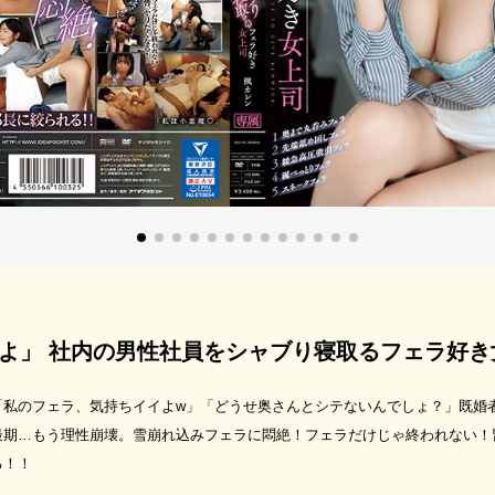
よ」 社内の男性社員をシャブり寝取るフェラ好き
「私のフェラ、気持ちイイよw」「どうせ奥さんとシテないんでしょ？」既婚
最期…もう理性崩壊。雪崩れ込みフェラに悶絶！フェラだけじゃ終われない！
る！！