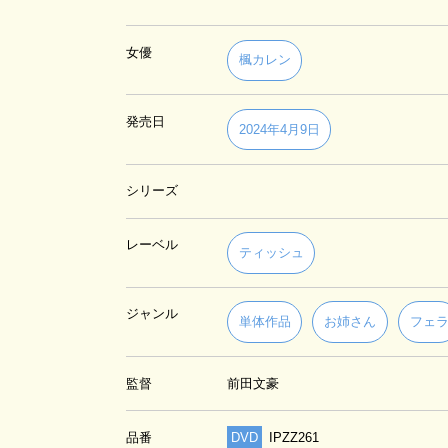
女優
楓カレン
発売日
2024年4月9日
シリーズ
レーベル
ティッシュ
ジャンル
単体作品
お姉さん
フェ
監督
前田文豪
品番
DVD
IPZZ261