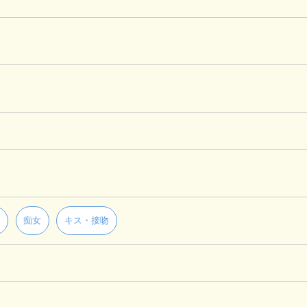
ラ
痴女
キス・接吻