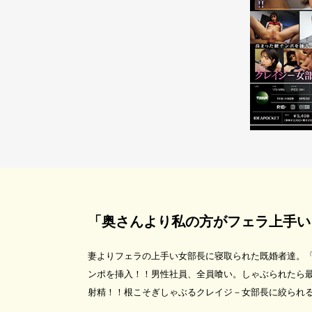
「奥さんより私の方がフェラ上手い
妻よりフェラの上手い女部長に寝取られた既婚者達。
ンポを挿入！！男性社員、全員喰い。しゃぶられたら
射精！！根こそぎしゃぶるクレイジ－女部長に絞られ