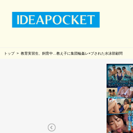
トップ
教育実習生、飼育中…教え子に集団輪姦レ×プされた水泳部顧問