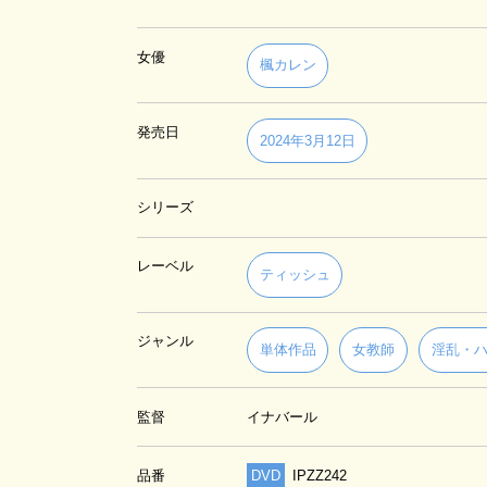
女優
楓カレン
発売日
2024年3月12日
シリーズ
レーベル
ティッシュ
ジャンル
単体作品
女教師
淫乱・
監督
イナバール
品番
DVD
IPZZ242