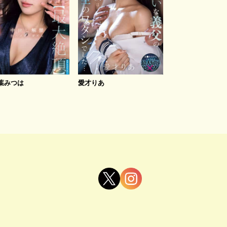
葉みつは
愛才りあ