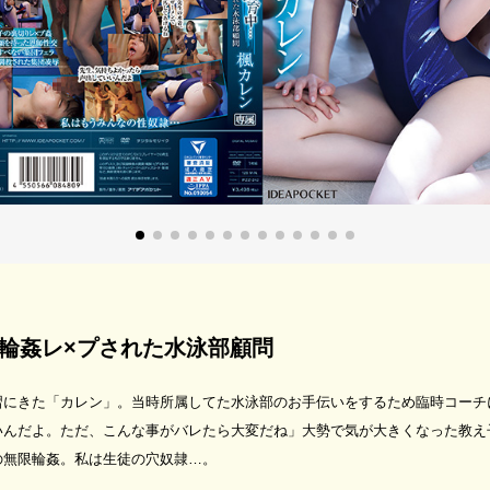
輪姦レ×プされた水泳部顧問
習にきた「カレン」。当時所属してた水泳部のお手伝いをするため臨時コーチ
いんだよ。ただ、こんな事がバレたら大変だね」大勢で気が大きくなった教え
の無限輪姦。私は生徒の穴奴隷…。