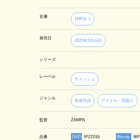
女優
仲村みう
発売日
2023年3月14日
シリーズ
レーベル
ティッシュ
ジャンル
単体作品
アイドル・芸能人
監督
ZAMPA
品番
DVD
IPZZ016
Blu-ray
9I