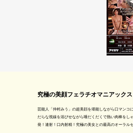
究極の美顔フェラチオマニアックス 
芸能人「仲村みう」の超美顔を堪能しながら口マンコ
だらな視線を浴びせながら唾だくだくで熱い肉棒をし
発！連射！口内射精！究極の美女との最高のオーラル