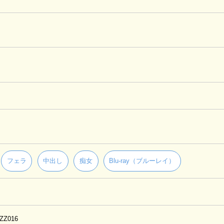
フェラ
中出し
痴女
Blu-ray（ブルーレイ）
PZZ016