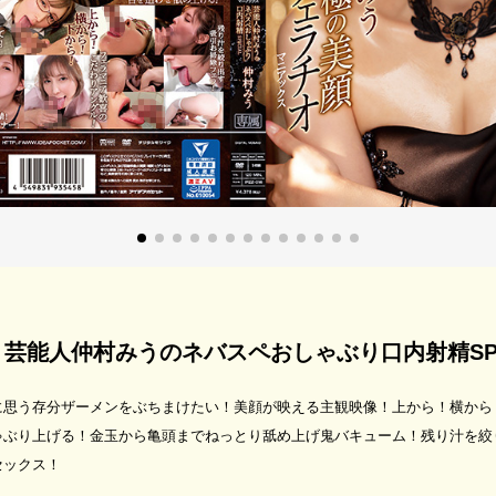
芸能人仲村みうのネバスペおしゃぶり口内射精SPE
に思う存分ザーメンをぶちまけたい！美顔が映える主観映像！上から！横から
ゃぶり上げる！金玉から亀頭までねっとり舐め上げ鬼バキューム！残り汁を絞
セックス！