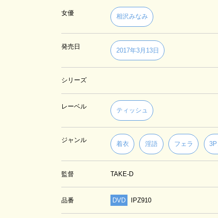
女優
相沢みなみ
発売日
2017年3月13日
シリーズ
レーベル
ティッシュ
ジャンル
着衣
淫語
フェラ
3
監督
TAKE-D
品番
DVD
IPZ910