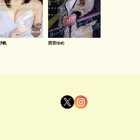
沙帆
西宮ゆめ