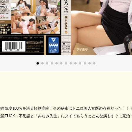
再院率100％を誇る怪物病院！その秘密はドエロ美人女医の存在だった！！
認FUCK！不思議と「みなみ先生」にヌイてもらうとどんな病もすぐに完治