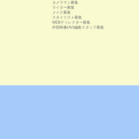
カメラマン募集
ライター募集
メイク募集
スタイリスト募集
WEBディレクター募集
外部映像(AV)編集スタッフ募集