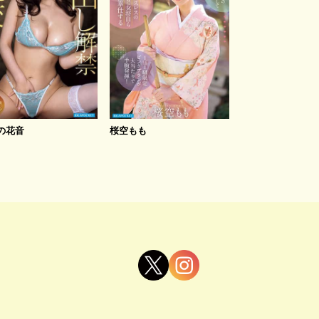
の花音
桜空もも