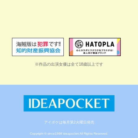
※作品の出演女優は全て18歳以上です
アイポケは毎月第2火曜日発売
Copyright © since1998 ideapocket All Rights Reserved.