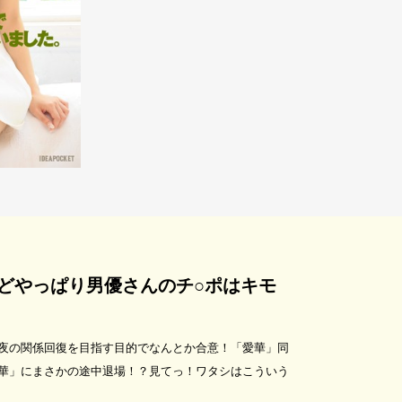
どやっぱり男優さんのチ○ポはキモ
夜の関係回復を目指す目的でなんとか合意！「愛華」同
華」にまさかの途中退場！？見てっ！ワタシはこういう