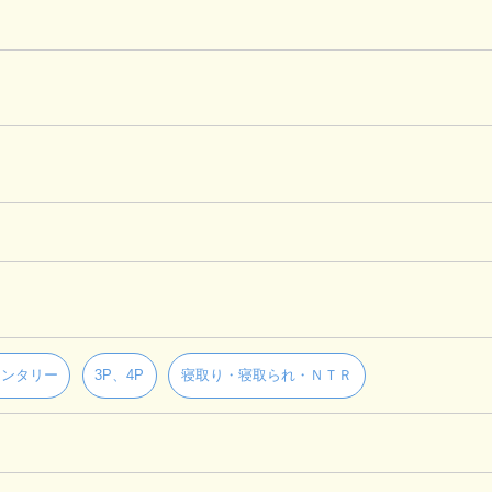
メンタリー
3P、4P
寝取り・寝取られ・ＮＴＲ