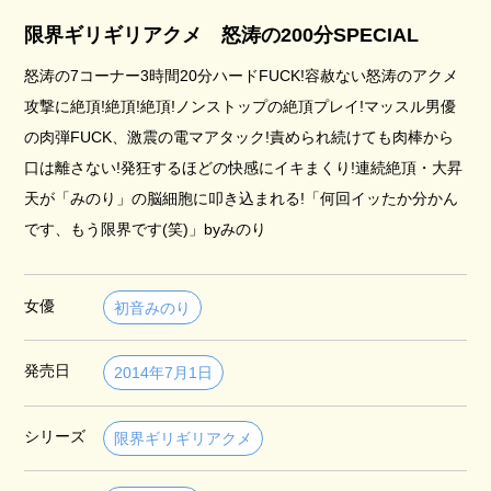
限界ギリギリアクメ 怒涛の200分SPECIAL
怒涛の7コーナー3時間20分ハードFUCK!容赦ない怒涛のアクメ
攻撃に絶頂!絶頂!絶頂!ノンストップの絶頂プレイ!マッスル男優
の肉弾FUCK、激震の電マアタック!責められ続けても肉棒から
口は離さない!発狂するほどの快感にイキまくり!連続絶頂・大昇
天が「みのり」の脳細胞に叩き込まれる!「何回イッたか分かん
です、もう限界です(笑)」byみのり
女優
初音みのり
発売日
2014年7月1日
シリーズ
限界ギリギリアクメ