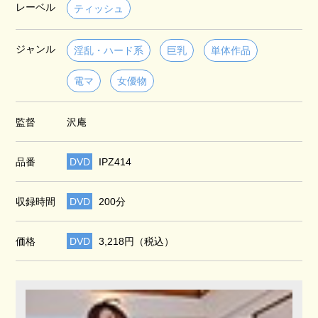
レーベル
ティッシュ
ジャンル
淫乱・ハード系
巨乳
単体作品
電マ
女優物
監督
沢庵
品番
DVD
IPZ414
収録時間
DVD
200分
価格
DVD
3,218円（税込）