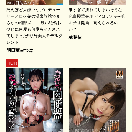
死ぬほど大嫌いなプロデュー
細すぎて折れてしまいそうな
サーとロケ先の温泉旅館でま
色白極華奢ボディはデカチ●ポ
さかの相部屋に… 醜い絶倫お
ルチオ開発に耐えられるの
やじに何度も何度もイカされ
か？
てしまった9頭身美人モデルタ
林芽依
レント
明日葉みつは
HOT!