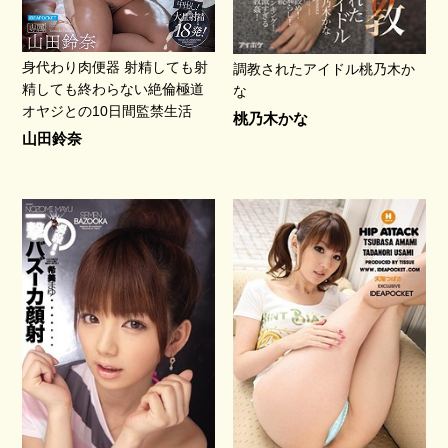
身代わり肉便器 射精しても射
調教されたアイドル桃乃木か
精しても終わらない絶倫極道
な
オヤジとの10日間監禁生活
桃乃木かな
山田鈴奈