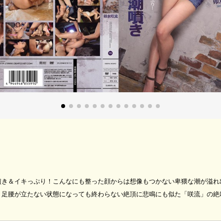
噴き＆イキっぷり！こんなにも整った顔からは想像もつかない卑猥な潮が溢れ
く足腰が立たない状態になっても終わらない絶頂に悲鳴にも似た「咲流」の絶