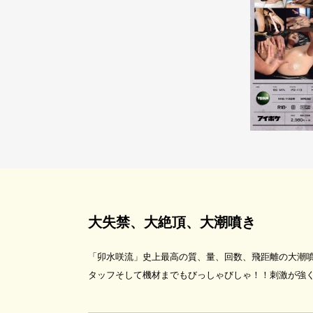
大失禁、大絶頂、大潮噴き
「卯水咲流」史上最高の質、量、回数、飛距離の大潮
タッフそして機材までもびっしゃびしゃ！！刺激が強