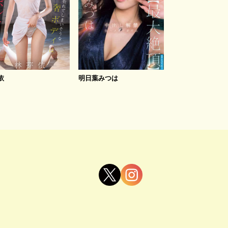
依
明日葉みつは