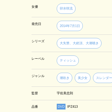
女優
卯水咲流
発売日
2014年7月1日
シリーズ
大失禁、大絶頂、大潮噴き
レーベル
ティッシュ
ジャンル
潮吹き
美少女
スレンダ
監督
宇佐美忠則
品番
DVD
IPZ413