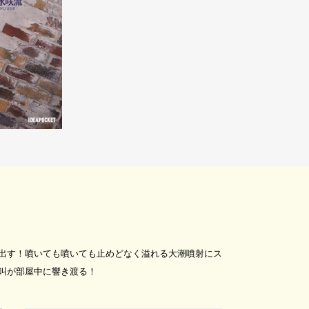
出す！噴いても噴いても止めどなく溢れる大潮噴射にス
叫が部屋中に響き渡る！