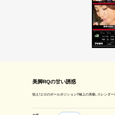
美脚RQの甘い誘惑
狙え!エロのポールポジション!!極上の美貌､スレンダ