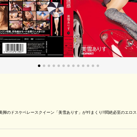
ー美脚のドスケベレースクイーン「美雪ありす」がﾔﾘまくり!!悶絶必至のエロ