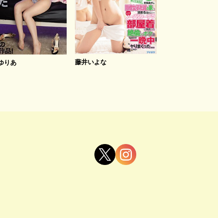
藤井いよな
ゆりあ