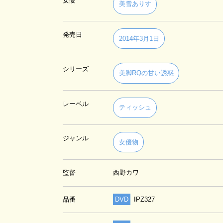
女優
美雪ありす
発売日
2014年3月1日
シリーズ
美脚RQの甘い誘惑
レーベル
ティッシュ
ジャンル
女優物
監督
西野カワ
品番
DVD
IPZ327