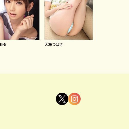
まゆ
天海つばさ