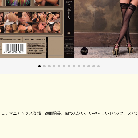
フェチマニアックス登場！顔面騎乗、四つん這い、いやらしいTバック、スパ