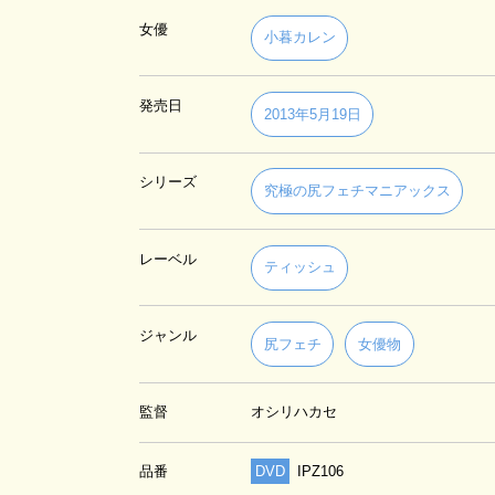
女優
小暮カレン
発売日
2013年5月19日
シリーズ
究極の尻フェチマニアックス
レーベル
ティッシュ
ジャンル
尻フェチ
女優物
監督
オシリハカセ
品番
DVD
IPZ106