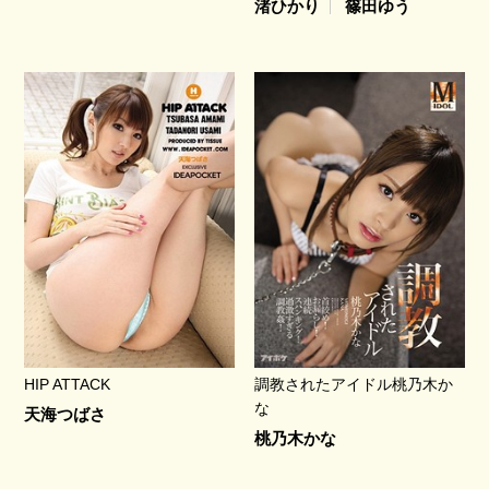
渚ひかり
篠田ゆう
HIP ATTACK
調教されたアイドル桃乃木か
な
天海つばさ
桃乃木かな