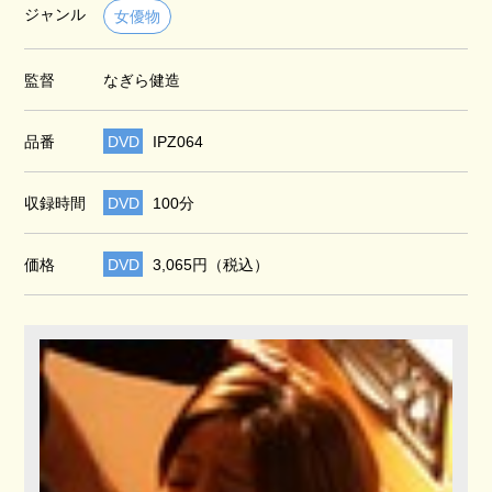
ジャンル
女優物
監督
なぎら健造
品番
DVD
IPZ064
収録時間
DVD
100分
価格
DVD
3,065円（税込）