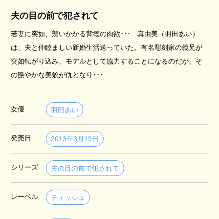
夫の目の前で犯されて
若妻に突如、襲いかかる背徳の肉欲･･･ 真由美（羽田あい）
は、夫と仲睦ましい新婚生活送っていた。有名彫刻家の義兄が
突如転がり込み、モデルとして協力することになるのだが、そ
の艶やかな美貌が仇となり･･･
女優
羽田あい
発売日
2013年3月19日
シリーズ
夫の目の前で犯されて
レーベル
ティッシュ