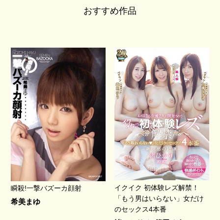
おすすめ作品
イクイク 初体験レズ解禁！
瞬殺!一撃バズーカ顔射
「もう男はいらない」女だけ
希美まゆ
のセックス4本番