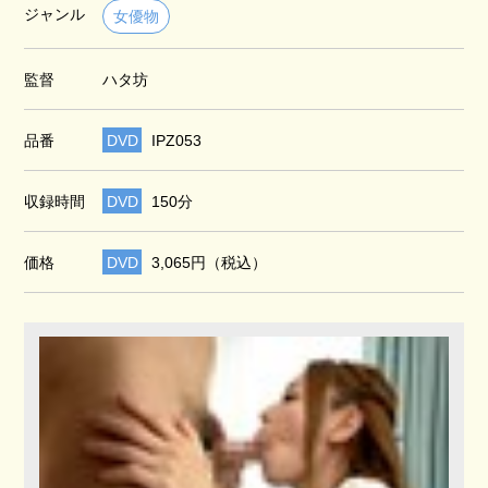
ジャンル
女優物
監督
ハタ坊
品番
DVD
IPZ053
収録時間
DVD
150分
価格
DVD
3,065円（税込）