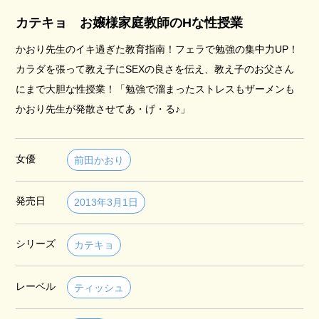
カテキョ お嬢様家庭教師のHな性授業
かおり先生のイキ過ぎた教育指南！フェラで勉強の集中力UP！
カラダを張って教え子にSEXの良さを伝え、教え子のお父さん
にまで大胆な性授業！「勉強で溜まったストレスもザーメンも
かおり先生が発散させてあ・げ・る♪」
女優
前田かおり
発売日
2013年3月1日
シリーズ
カテキョ
レーベル
ティッシュ