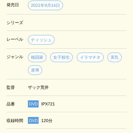
発売日
2021年9月14日
シリーズ
レーベル
ティッシュ
ジャンル
格闘家
女子校生
イラマチオ
美乳
凌辱
監督
ザック荒井
品番
DVD
IPX721
収録時間
DVD
120分