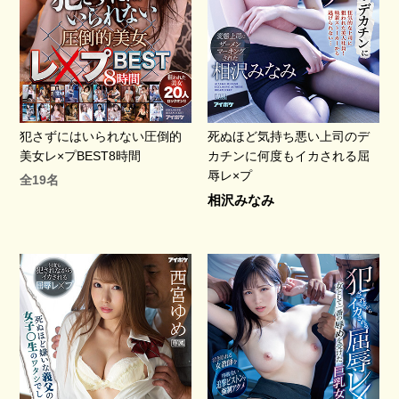
犯さずにはいられない圧倒的
死ぬほど気持ち悪い上司のデ
美女レ×プBEST8時間
カチンに何度もイカされる屈
辱レ×プ
全19名
相沢みなみ