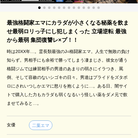
最強格闘家エマにカラダが小さくなる秘薬を飲ま
せ最弱ロリっ子にし犯しまくった 立場逆転 最強
から最弱 集団復讐レ×プ！！
時は20XX年…。霊長類最強のJ○格闘家エマ。人生で無敗の負け
知らず。男相手にも余裕で勝ってしまう凄まじさ。彼女が通う
格闘ジムでは練習相手の男達のあまりの弱さにイラつき、罵
倒、そして容赦のないシゴキの日々。男達はプライドをズタボ
ロにされいつしかエマに怒りを抱くように…。ある日、闇サイ
トで購入した力もカラダも弱くなるいう怪しい薬をダメ元で飲
ませてみると…。
女優
二葉エマ