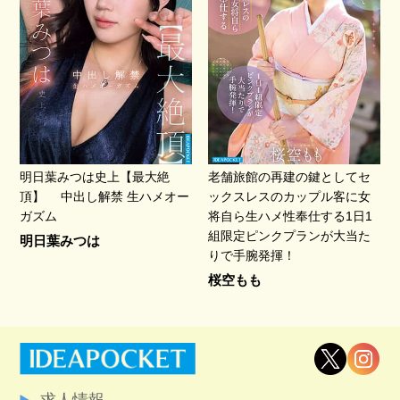
明日葉みつは史上【最大絶
老舗旅館の再建の鍵としてセ
頂】 中出し解禁 生ハメオー
ックスレスのカップル客に女
ガズム
将自ら生ハメ性奉仕する1日1
組限定ピンクプランが大当た
明日葉みつは
りで手腕発揮！
桜空もも