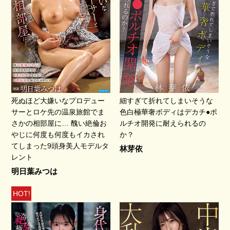
死ぬほど大嫌いなプロデュー
細すぎて折れてしまいそうな
サーとロケ先の温泉旅館でま
色白極華奢ボディはデカチ●ポ
さかの相部屋に… 醜い絶倫お
ルチオ開発に耐えられるの
やじに何度も何度もイカされ
か？
てしまった9頭身美人モデルタ
林芽依
レント
明日葉みつは
HOT!