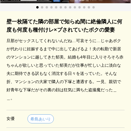
壁一枚隔てた隣の部屋で知らぬ間に絶倫隣人に何
度も何度も種付けレ×プされていたボクの愛妻
旦那がセックスしてくれないんだね…可哀そうに…じゃあボク
が代わりに妊娠するまで中に出してあげるよ！夫の転勤で新居
のマンションに越してきた郁美。結婚も4年目に入りそろそろ赤
ちゃんが欲しいと思っていた郁美だが仕事が忙しい上に淡白な
夫に期待できる訳もなく消沈する日々を送っていた。そんな
折、マンションの大家で隣人の下塚と遭遇する。一見、親切で
好青年な下塚だがその裏の顔は狂気に満ちた盗撮魔だった＿
＿。
女優
希島あいり