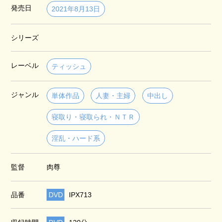
発売日
2021年8月13日
シリーズ
レーベル
ティッシュ
ジャンル
単体作品
人妻・主婦
中出し
寝取り・寝取られ・ＮＴＲ
淫乱・ハード系
監督
肉尊
品番
DVD
IPX713