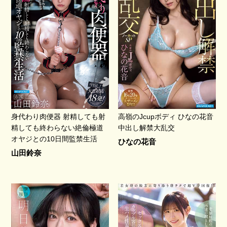
身代わり肉便器 射精しても射
高嶺のJcupボディ ひなの花音
精しても終わらない絶倫極道
中出し解禁大乱交
オヤジとの10日間監禁生活
ひなの花音
山田鈴奈