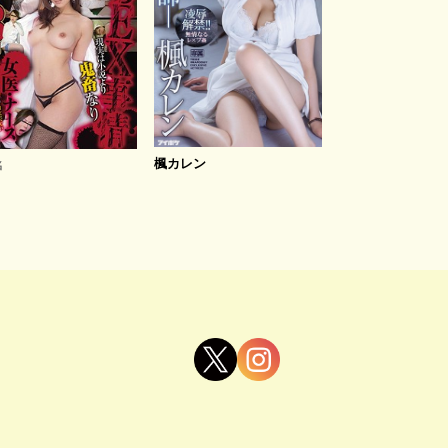
楓カレン
名