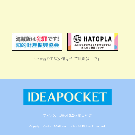
※作品の出演女優は全て18歳以上です
アイポケは毎月第2火曜日発売
Copyright © since1998 ideapocket All Rights Reserved.