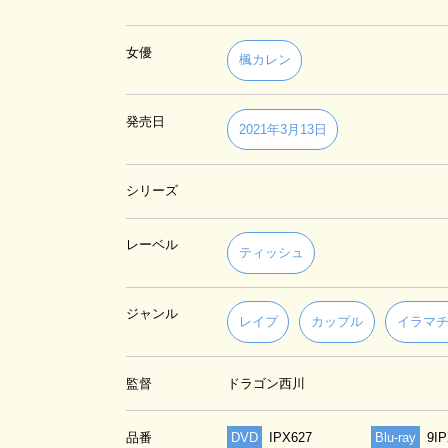
女優
楓カレン
発売日
2021年3月13日
シリーズ
レーベル
ティッシュ
ジャンル
レイプ
カップル
イラマ
監督
ドラゴン西川
品番
DVD
IPX627
Blu-ray
9I