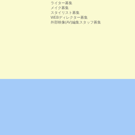
ライター募集
メイク募集
スタイリスト募集
WEBディレクター募集
外部映像(AV)編集スタッフ募集