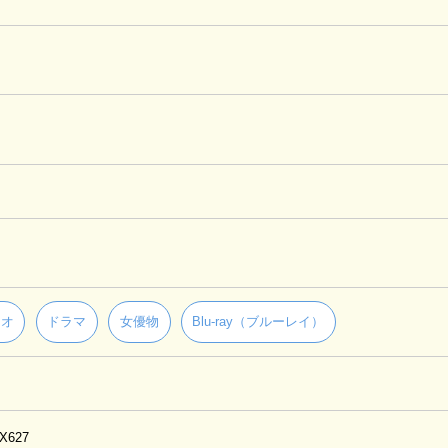
チオ
ドラマ
女優物
Blu-ray（ブルーレイ）
PX627