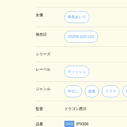
女優
希島あいり
発売日
2020年10月13日
シリーズ
レーベル
ティッシュ
ジャンル
中出し
盗撮
ドラマ
監督
ドラゴン西川
品番
DVD
IPX556