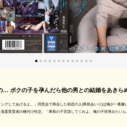
の… ボクの子を孕んだら他の男との結婚をあきら
ングしてあげるよ。」同窓会で再会した初恋の人(希島あいり)は俺が一番嫌
た鬼畜変質者の種付け性交。「希島の子宮貸してくれよ、俺の子供孕みたいん