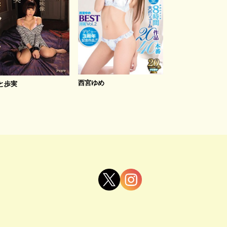
西宮ゆめ
と歩実