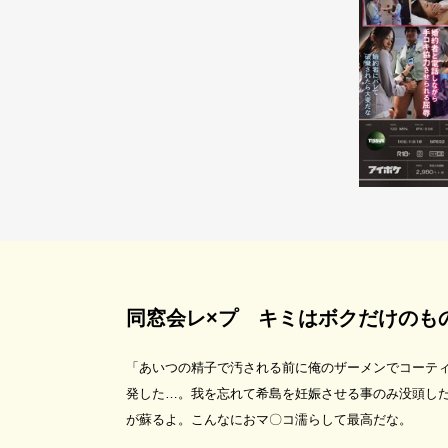
同窓会レ×プ キミはボクだけのも
「あいつの精子で汚される前に俺のザーメンでコーティ
発した…。我を忘れて希島を妊娠させる事のみ没頭し
が蘇るよ。こんなにおマ〇コ濡らして最高だな。