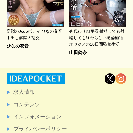
高嶺のJcupボディ ひなの花音
身代わり肉便器 射精しても射
中出し解禁大乱交
精しても終わらない絶倫極道
オヤジとの10日間監禁生活
ひなの花音
山田鈴奈
求人情報
コンテンツ
インフォメーション
プライバシーポリシー