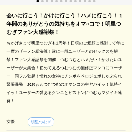
会いに行こう！かけに行こう！ハメに行こう！ 1
年間のありがとうの気持ちをオマ○コで！明里つ
むぎファン大感謝祭！
おかげさまで明里つむぎも1周年！日頃のご愛願に感謝して年に
一度のザーメン総決算！遂に一般ユーザーとのセックスを解
禁！ファン大感謝祭を開催！つむつむとハメたい！かけたいユ
ーザーが大集合！初めて見るつむつむの無修正マンコにユーザ
ー一同フル勃起！憧れの女神にチンポをペロジュボしゃぶられ
緊張暴発！おおぉぉつむつむのオマンコの中ヤバイッ！気持イ
イッ！ユーザーの愛あるクンニとピストンにつむもマジイキ連
発！
女優
明里つむぎ