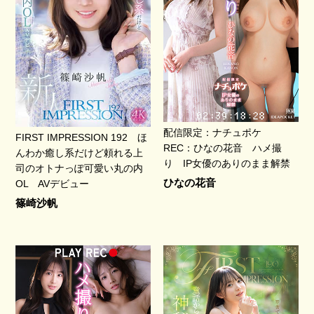
配信限定：ナチュポケ
FIRST IMPRESSION 192 ほ
REC：ひなの花音 ハメ撮
んわか癒し系だけど頼れる上
り IP女優のありのまま解禁
司のオトナっぽ可愛い丸の内
ひなの花音
OL AVデビュー
篠崎沙帆