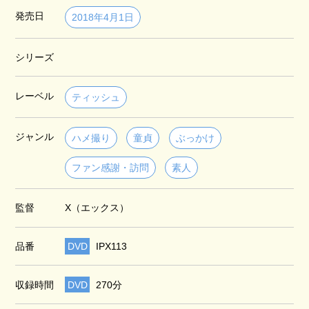
発売日
2018年4月1日
シリーズ
レーベル
ティッシュ
ジャンル
ハメ撮り
童貞
ぶっかけ
ファン感謝・訪問
素人
監督
X（エックス）
品番
DVD
IPX113
収録時間
DVD
270分