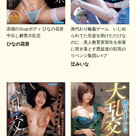
高嶺のJcupボディ ひなの花音
身代わり輪姦ゲーム いじめ
中出し解禁大乱交
られてた生徒を助けただけな
のに…美人教育実習生を奈落
ひなの花音
に突き落とす悪徒達の狂気の
リベンジ集団レ×プ
辻みいな