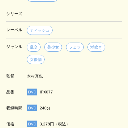
シリーズ
レーベル
ティッシュ
ジャンル
乱交
美少女
フェラ
潮吹き
女優物
監督
木村真也
品番
DVD
IPX077
収録時間
DVD
240分
価格
DVD
3,278円（税込）