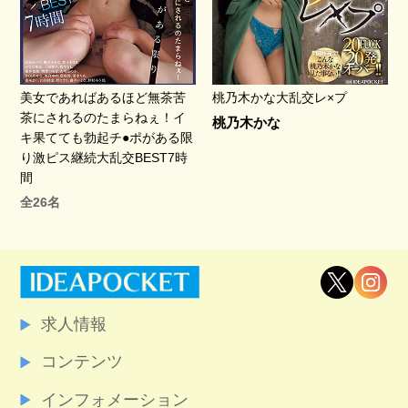
美女であればあるほど無茶苦
桃乃木かな大乱交レ×プ
茶にされるのたまらねぇ！イ
桃乃木かな
キ果てても勃起チ●ポがある限
り激ピス継続大乱交BEST7時
間
全26名
求人情報
コンテンツ
インフォメーション