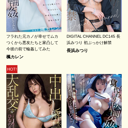
フラれた元カノが幸せでムカ
DIGITAL CHANNEL DC145 長
つくから悪友たちと家凸して
浜みつり 初ぶっかけ解禁
今彼の前で輪姦してみた
長浜みつり
楓カレン
HOT!