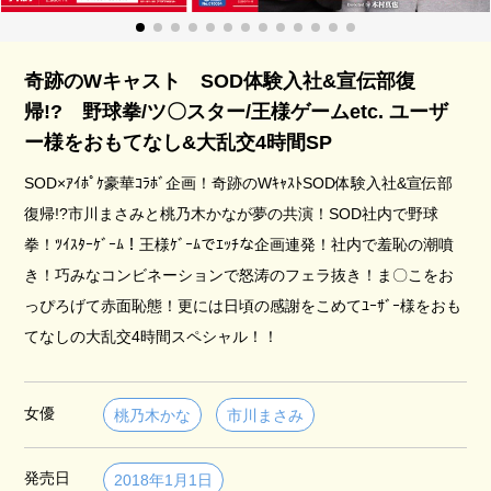
奇跡のWキャスト SOD体験入社&宣伝部復
帰!? 野球拳/ツ〇スター/王様ゲームetc. ユーザ
ー様をおもてなし&大乱交4時間SP
SOD×ｱｲﾎﾟｹ豪華ｺﾗﾎﾞ企画！奇跡のWｷｬｽﾄSOD体験入社&宣伝部
復帰!?市川まさみと桃乃木かなが夢の共演！SOD社内で野球
拳！ﾂｲｽﾀｰｹﾞｰﾑ！王様ｹﾞｰﾑでｴｯﾁな企画連発！社内で羞恥の潮噴
き！巧みなコンビネーションで怒涛のフェラ抜き！ま〇こをお
っぴろげて赤面恥態！更には日頃の感謝をこめてﾕｰｻﾞｰ様をおも
てなしの大乱交4時間スペシャル！！
女優
桃乃木かな
市川まさみ
発売日
2018年1月1日