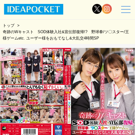
トップ
奇跡のWキャスト SOD体験入社&宣伝部復帰!? 野球拳/ツ〇スター/王
様ゲームetc. ユーザー様をおもてなし&大乱交4時間SP