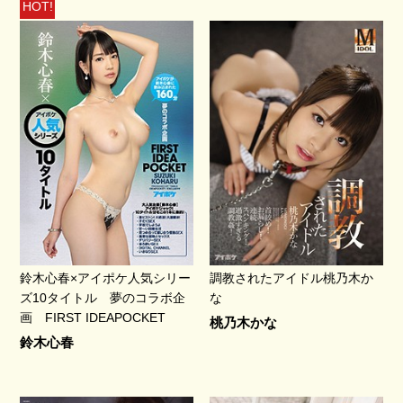
HOT!
鈴木心春×アイポケ人気シリー
調教されたアイドル桃乃木か
ズ10タイトル 夢のコラボ企
な
画 FIRST IDEAPOCKET
桃乃木かな
鈴木心春