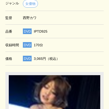
ジャンル
女優物
監督
西野カワ
品番
DVD
IPTD925
収録時間
DVD
170分
価格
DVD
3,065円（税込）