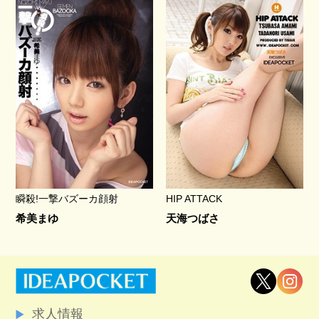
瞬殺!一撃バズーカ顔射
HIP ATTACK
希美まゆ
天海つばさ
求人情報