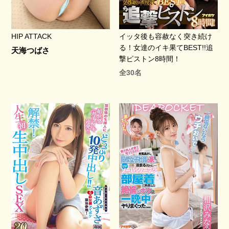
HIP ATTACK
イッタ後も容赦なく突き続け
る！女達のイキ果てBEST!!追
天海つばさ
撃ピストン8時間！
全30名