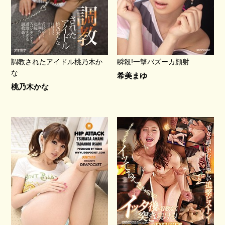
調教されたアイドル桃乃木か
瞬殺!一撃バズーカ顔射
な
希美まゆ
桃乃木かな