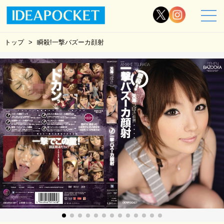
トップ
瞬殺!一撃バズーカ顔射