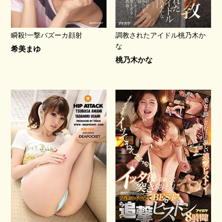
瞬殺!一撃バズーカ顔射
調教されたアイドル桃乃木か
な
希美まゆ
桃乃木かな