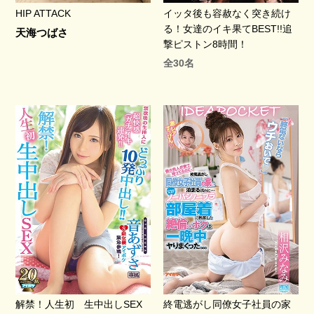
HIP ATTACK
イッタ後も容赦なく突き続け
る！女達のイキ果てBEST!!追
天海つばさ
撃ピストン8時間！
全30名
解禁！人生初 生中出しSEX
終電逃がし同僚女子社員の家