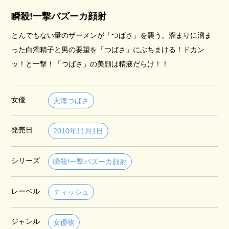
瞬殺!一撃バズーカ顔射
とんでもない量のザーメンが「つばさ」を襲う。溜まりに溜ま
った白濁精子と男の要望を「つばさ」にぶちまける！ドカン
ッ！と一撃！「つばさ」の美顔は精液だらけ！！
女優
天海つばさ
発売日
2010年11月1日
シリーズ
瞬殺!一撃バズーカ顔射
レーベル
ティッシュ
ジャンル
女優物