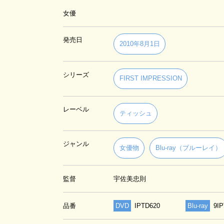
女優
発売日
2010年8月1日
シリーズ
FIRST IMPRESSION
レーベル
ティッシュ
ジャンル
女優物
Blu-ray（ブルーレイ）
監督
宇佐美忠則
品番
DVD
IPTD620
Blu-ray
9I