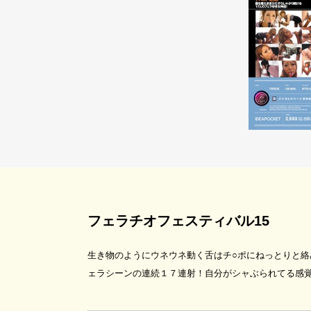
フェラチオフェスティバル15
生き物のようにウネウネ動く舌はチ○ポにねっとりと絡
ェラシーンの連続１７連射！自分がシャぶられてる感