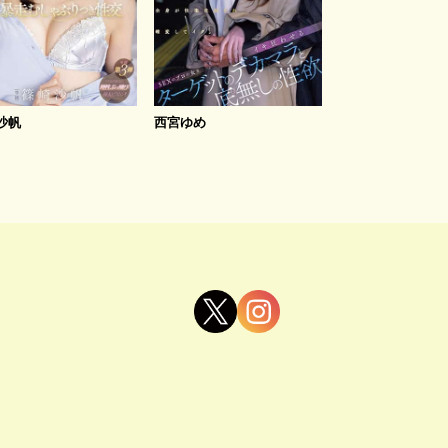
沙帆
西宮ゆめ