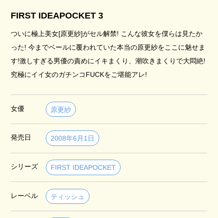
FIRST IDEAPOCKET 3
ついに極上美女[原更紗]がセル解禁! こんな彼女を僕らは見たか
った! 今までベールに覆われていた本当の原更紗をここに魅せま
す!激しすぎる男優の責めにイキまくり、潮吹きまくりで大悶絶!
究極にイイ女のガチンコFUCKをご堪能アレ!
女優
原更紗
発売日
2008年6月1日
シリーズ
FIRST IDEAPOCKET
レーベル
ティッシュ