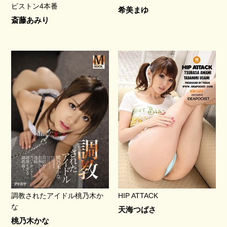
ピストン4本番
希美まゆ
斎藤あみり
調教されたアイドル桃乃木か
HIP ATTACK
な
天海つばさ
桃乃木かな