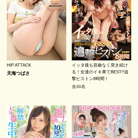
HIP ATTACK
イッタ後も容赦なく突き続け
る！女達のイキ果てBEST!!追
天海つばさ
撃ピストン8時間！
全30名