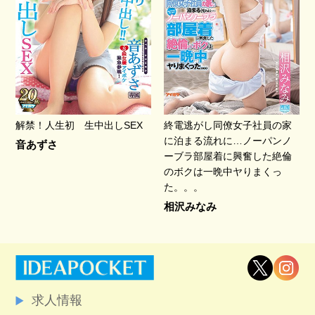
解禁！人生初 生中出しSEX
終電逃がし同僚女子社員の家
に泊まる流れに…ノーパンノ
音あずさ
ーブラ部屋着に興奮した絶倫
のボクは一晩中ヤりまくっ
た。。。
相沢みなみ
求人情報