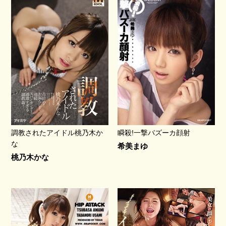
調教されたアイドル桃乃木か
瞬殺!一撃バズーカ顔射
な
希美まゆ
桃乃木かな