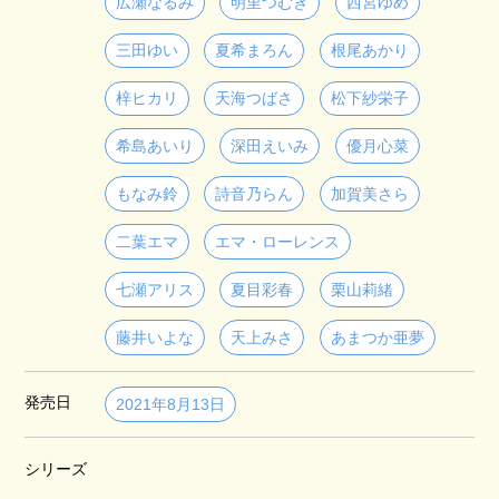
広瀬なるみ
明里つむぎ
西宮ゆめ
三田ゆい
夏希まろん
根尾あかり
梓ヒカリ
天海つばさ
松下紗栄子
希島あいり
深田えいみ
優月心菜
もなみ鈴
詩音乃らん
加賀美さら
二葉エマ
エマ・ローレンス
七瀬アリス
夏目彩春
栗山莉緒
藤井いよな
天上みさ
あまつか亜夢
発売日
2021年8月13日
シリーズ