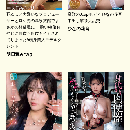
死ぬほど大嫌いなプロデュー
高嶺のJcupボディ ひなの花音
サーとロケ先の温泉旅館でま
中出し解禁大乱交
さかの相部屋に… 醜い絶倫お
ひなの花音
やじに何度も何度もイカされ
てしまった9頭身美人モデルタ
レント
明日葉みつは