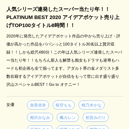
人気シリーズ連発したスーパー当たり年！！
PLATINUM BEST 2020 アイデアポケット売り上
げTOP100タイトル8時間！！
2020年に発売したアイデアポケット作品の中から売り上げ・評
価が高かった作品をババンっと100タイトル30名以上贅沢収
録！！しかも総尺480分！この年は人気シリーズ連発したスーパ
ー当たり年！！もちろん新人も解禁も痴女もドラマも凌辱もハ
ードも初企画も全て揃ってます。アダルト界の金メダリスト多
数在籍するアイデアポケットが自信をもって世に出す盛り盛り
沢山スペシャルBEST！Go to オナニー！
女優
加美杏奈
桜空もも
桃乃木かな
相沢みなみ
楓カレン
初音みのり