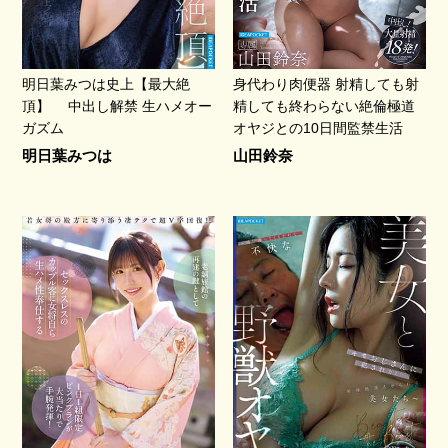
明日葉みつは史上【最大絶
身代わり肉便器 射精しても射
頂】 中出し解禁 生ハメオー
精しても終わらない絶倫極道
ガズム
オヤジとの10日間監禁生活
明日葉みつは
山田鈴奈