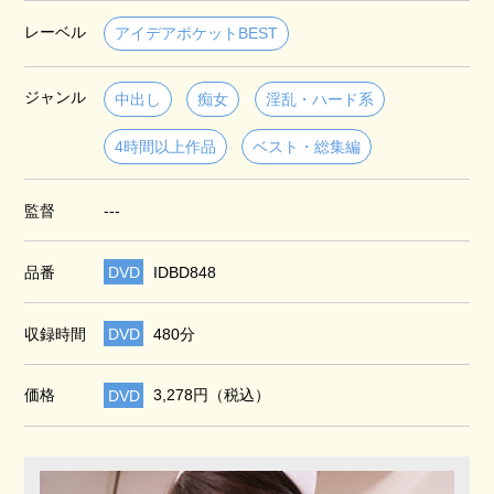
レーベル
アイデアポケットBEST
ジャンル
中出し
痴女
淫乱・ハード系
4時間以上作品
ベスト・総集編
監督
---
品番
DVD
IDBD848
収録時間
DVD
480分
価格
DVD
3,278円（税込）